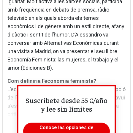
igualtat. Molt activa a les xarxes socials, participa
amb freqüència en debats de premsa, ràdio i
televisió en els quals aborda els temes
econòmics i de gènere amb un estil directe, afany
didàctic i sentit de l’humor. D’Alessandro va
conversar amb Alternativas Económicas durant
una visita a Madrid, on va presentar el seu llibre
Economía Feminista: las mujeres, el trabajo y el
amor (Ediciones B).
Com definiria l’economia feminista?
L’economia feminista és una crítica a la concepció
de l’economia amb la qual em vaig formar que avui
Suscríbete desde 55 €/año
s’estudia a la majoria de les universitats. És una
y lee sin límites
crítica que il·lumina un aspecte de...
Conoce las opciones de