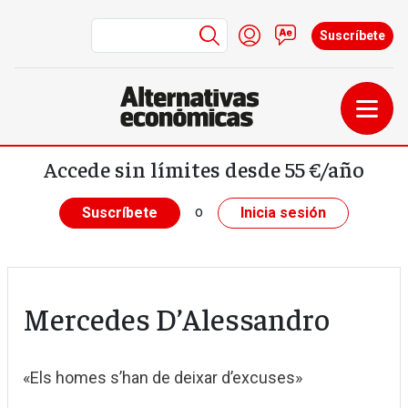
Menú de cuenta de us
Iniciar sesión
Contacto
Suscríbete
Pasar al contenido principal
Accede sin límites desde 55 €/año
o
Suscríbete
Inicia sesión
Mercedes D’Alessandro
«Els homes s’han de deixar d’excuses»