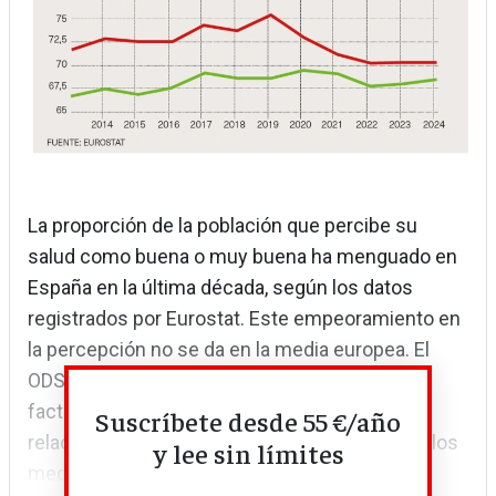
La proporción de la población que percibe su
salud como buena o muy buena ha menguado en
España en la última década, según los datos
registrados por Eurostat. Este empeoramiento en
la percepción no se da en la media europea. El
ODS 3 incluye un llamamiento a reducir los
factores de riesgo para la salud, tanto los
Suscríbete desde 55 €/año
relacionados con los comportamientos como los
y lee sin límites
medioambientales.