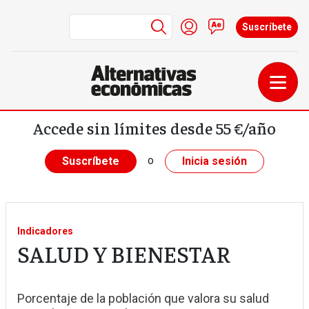
Menú de cuenta de us
Iniciar sesión
Contacto
Suscríbete
Pasar al contenido principal
Accede sin límites desde 55 €/año
o
Suscríbete
Inicia sesión
Indicadores
SALUD Y BIENESTAR
Porcentaje de la población que valora su salud