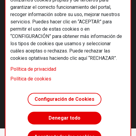
garantizar el correcto funcionamiento del portal,
recoger información sobre su uso, mejorar nuestros
servicios. Puedes hacer clic en “ACEPTAR” para
permitir el uso de estas cookies o en
“CONFIGURACIÓN” para obtener más información de
los tipos de cookies que usamos y seleccionar
cuáles aceptas o rechazas. Puede rechazar las
cookies optativas haciendo clic aquí “RECHAZAR”.
© 2026 Alternativas económicas SCCL
Política de privacidad
Footer
Términos y condiciones de uso
Política de cookies
Política de privacidad
Política de cookies
Configuración de Cookies
Principios editoriales
Transparencia cooperativa
Denegar todo