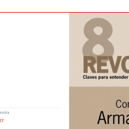
evista
27