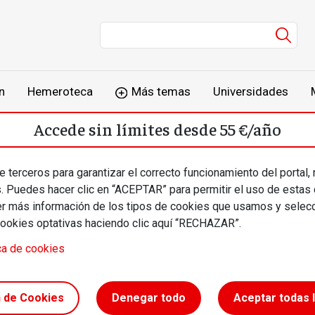
Men
n
Hemeroteca
Más temas
Universidades
Accede sin límites desde 55 €/año
o
Suscríbete
Inicia sesión
 terceros para garantizar el correcto funcionamiento del portal,
s. Puedes hacer clic en “ACEPTAR” para permitir el uso de estas
más información de los tipos de cookies que usamos y selecc
cookies optativas haciendo clic aquí “RECHAZAR”.
ca de cookies
aginar el
n de Cookies
Denegar todo
Aceptar todas 