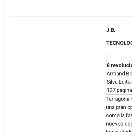
J.B.
TECNOLO
8 revoluci
Armand Bog
Silva Editor
127 págin
Tarragona 
una gran o
como la fas
nuevos esp
los ciudad