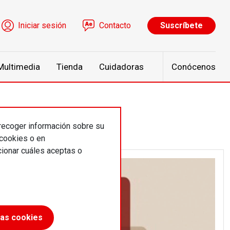
ú de cuenta de usuario
Iniciar sesión
Contacto
Suscríbete
Multimedia
Tienda
Cuidadoras
Conócenos
 recoger información sobre su
 cookies o en
ionar cuáles aceptas o
las cookies