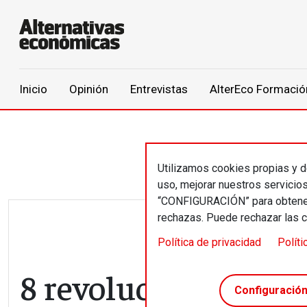
Main navigation
Inicio
Opinión
Entrevistas
AlterEco Formació
Pasar al contenido principal
Utilizamos cookies propias y de
uso, mejorar nuestros servicio
“CONFIGURACIÓN” para obtener 
rechazas. Puede rechazar las 
Política de privacidad
Políti
8 revoluciones // Im
Configuració