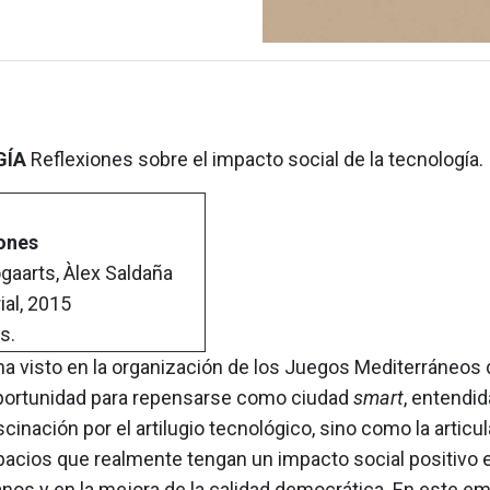
GÍA
Reflexiones sobre el impacto social de la tecnología.
ones
aarts, Àlex Saldaña
ial, 2015
as.
ha visto en la organización de los Juegos Mediterráneos
portunidad para repensarse como ciudad
smart
, entendid
cinación por el artilugio tecnológico, sino como la articu
acios que realmente tengan un impacto social positivo e
anos y en la mejora de la calidad democrática. En este e