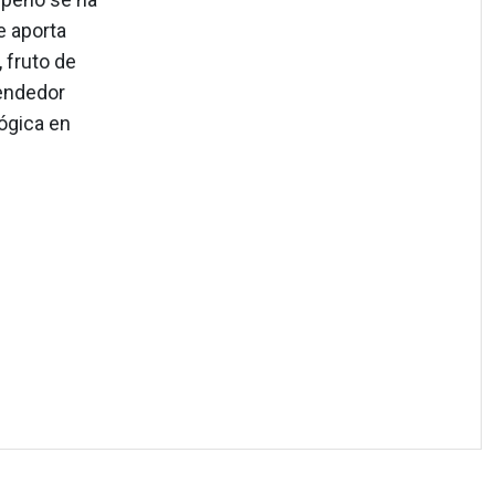
e aporta
 fruto de
rendedor
ógica en