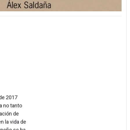
 de 2017
a no tanto
lación de
n la vida de
mpeño se ha