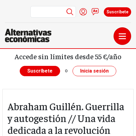
Menú de cuenta de us
Iniciar sesión
Contacto
Suscríbete
Pasar al contenido principal
Accede sin límites desde 55 €/año
o
Suscríbete
Inicia sesión
Abraham Guillén. Guerrilla
y autogestión // Una vida
dedicada a la revolución