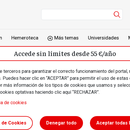
Men
n
Hemeroteca
Más temas
Universidades
Accede sin límites desde 55 €/año
o
Suscríbete
Inicia sesión
 terceros para garantizar el correcto funcionamiento del portal,
s. Puedes hacer clic en “ACEPTAR” para permitir el uso de estas
más información de los tipos de cookies que usamos y selecc
cookies optativas haciendo clic aquí “RECHAZAR”.
italismo del humo
ca de cookies
n de Cookies
Denegar todo
Aceptar todas 
siñol