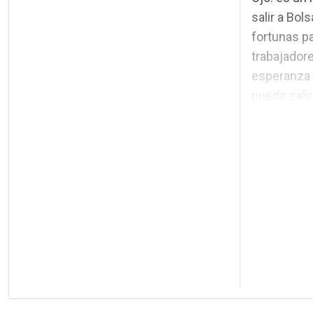
salir a Bol
fortunas p
trabajadore
esperanza 
puede sali