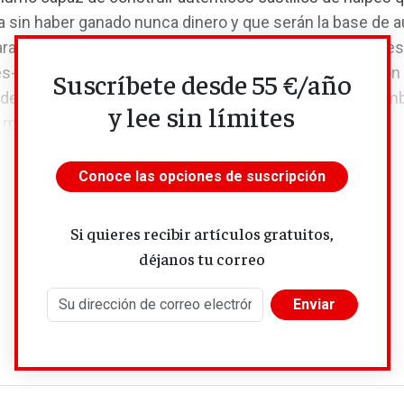
sa sin haber ganado nunca dinero y que serán la base de 
ara unos pocos espabilados que logran embaucar a miles
s-militantes y a pequeños accionistas que invierten con 
Suscríbete desde 55 €/año
de encontrar al nuevo Google y forrarse. Con estos mim
y lee sin límites
r mal?
Conoce las opciones de suscripción
Si quieres recibir artículos gratuitos,
déjanos tu correo