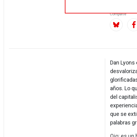
Comparte
Dan Lyons e
desvaloriza
glorificada
años. Lo qu
del capital
experiencia
que se ext
palabras g
Ojo: es un 