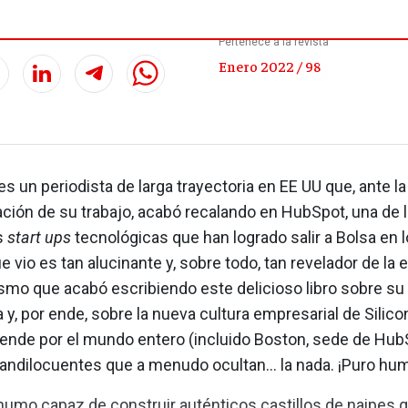
Pertenece a la revista
Enero 2022 / 98
s un periodista de larga trayectoria en EE UU que, ante la
ción de su trabajo, acabó recalando en HubSpot, una de 
s
start ups
tecnológicas que han logrado salir a Bolsa en 
e vio es tan alucinante y, sobre todo, tan revelador de la 
ismo que acabó escribiendo este delicioso libro sobre su
 y, por ende, sobre la nueva cultura empresarial de Silicon
iende por el mundo entero (incluido Boston, sede de Hub
randilocuentes que a menudo ocultan… la nada. ¡Puro hu
humo capaz de construir auténticos castillos de naipes 