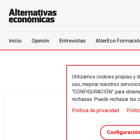
Main navigation
Inicio
Opinión
Entrevistas
AlterEco Formació
Pasar al contenido principal
Utilizamos cookies propias y de
uso, mejorar nuestros servicio
“CONFIGURACIÓN” para obtener 
rechazas. Puede rechazar las 
Cap
Política de privacidad
Políti
Configuració
Por
Pere Ru