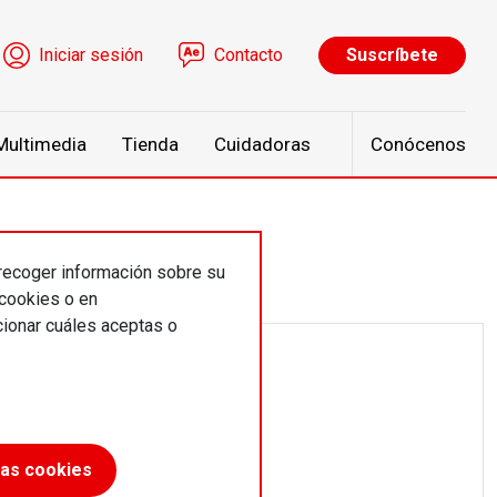
ú de cuenta de usuario
Iniciar sesión
Contacto
Suscríbete
Multimedia
Tienda
Cuidadoras
Conócenos
 recoger información sobre su
 cookies o en
ionar cuáles aceptas o
las cookies