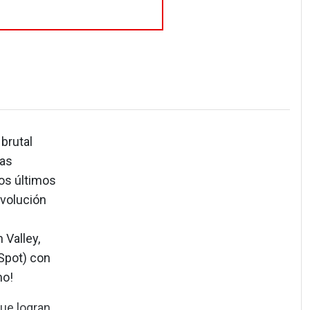
 brutal
las
los últimos
evolución
 Valley,
Spot) con
mo!
que logran