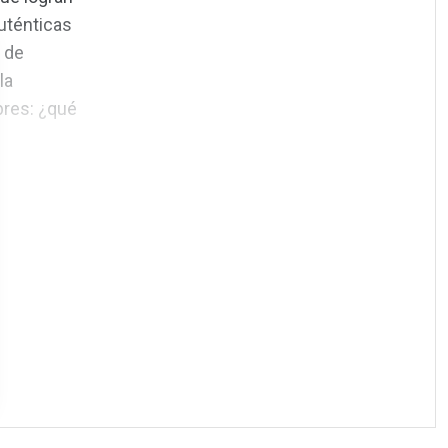
auténticas
 de
la
bres: ¿qué