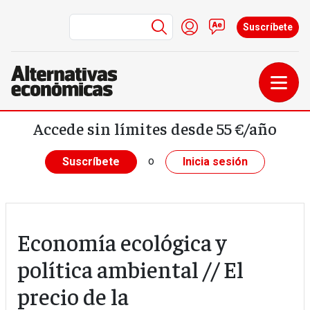
Menú de cuenta de us
Iniciar sesión
Contacto
Suscríbete
Pasar al contenido principal
Accede sin límites desde 55 €/año
o
Suscríbete
Inicia sesión
Economía ecológica y
política ambiental // El
precio de la