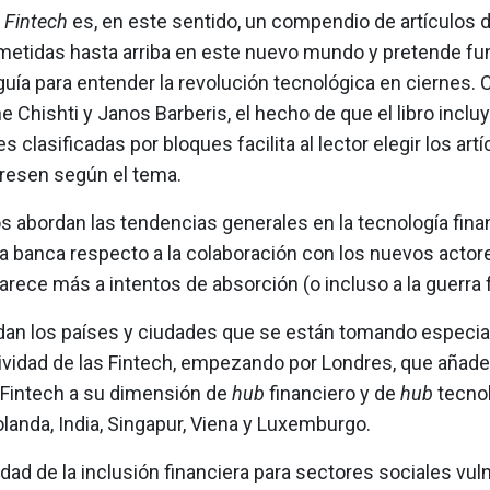
s Fintech
es, en este sentido, un compendio de artículos 
metidas hasta arriba en este nuevo mundo y pretende fu
uía para entender la revolución tecnológica en ciernes.
 Chishti y Janos Barberis, el hecho de que el libro inclu
s clasificadas por bloques facilita al lector elegir los art
eresen según el tema.
s abordan las tendencias generales en la tecnología finan
la banca respecto a la colaboración con los nuevos actor
rece más a intentos de absorción (o incluso a la guerra 
dan los países y ciudades que se están tomando especi
ctividad de las Fintech, empezando por Londres, que añad
Fintech a su dimensión de
hub
financiero y de
hub
tecnol
landa, India, Singapur, Viena y Luxemburgo.
dad de la inclusión financiera para sectores sociales vul