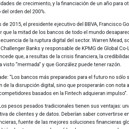
dades de crecimiento, y la financiación de un año para ot
del orden del 200%.
s de 2015, el presidente ejecutivo del BBVA, Francisco G
ir que la mitad de los bancos de todo el mundo desapare
uencia de la ruptura digital del sector. Warren Mead, s
e Challenger Banks y responsable de KPMG de Global Co-
cede que, a resultas de la crisis financiera, la credibilida
a visto “mermada” y que González puede tener razón.
ade: “Los bancos más preparados para el futuro no sólo 
ón de la disrupción digital, sino que prosperarán con nota
competidores basados en la Fintech adquieran impulso”.
Los pesos pesados tradicionales tienen sus ventajas: u
iva de clientes y de datos. Deberían saber convertirse e
ncieras, fuente de las mejores soluciones financieras gl