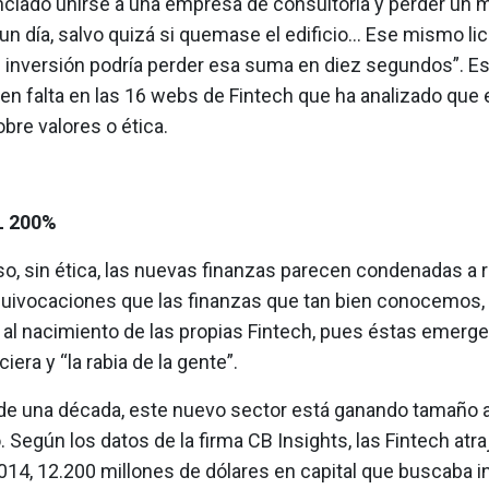
nciado unirse a una empresa de consultoría y perder un m
un día, salvo quizá si quemase el edificio… Ese mismo li
e inversión podría perder esa suma en diez segundos”. 
en falta en las 16 webs de Fintech que ha analizado que 
bre valores o ética.
L 200%
o, sin ética, las nuevas finanzas parecen condenadas a r
ivocaciones que las finanzas que tan bien conocemos, 
al nacimiento de las propias Fintech, pues éstas emerge
ciera y “la rabia de la gente”.
e una década, este nuevo sector está ganando tamaño a
. Según los datos de la firma CB Insights, las Fintech atra
014, 12.200 millones de dólares en capital que buscaba 