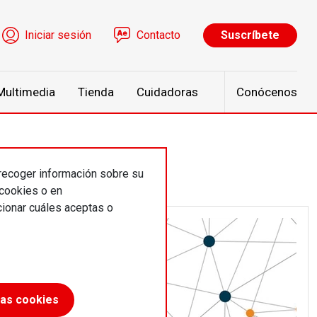
ú de cuenta de usuario
Iniciar sesión
Contacto
Suscríbete
Multimedia
Tienda
Cuidadoras
Conócenos
 recoger información sobre su
 cookies o en
ionar cuáles aceptas o
las cookies