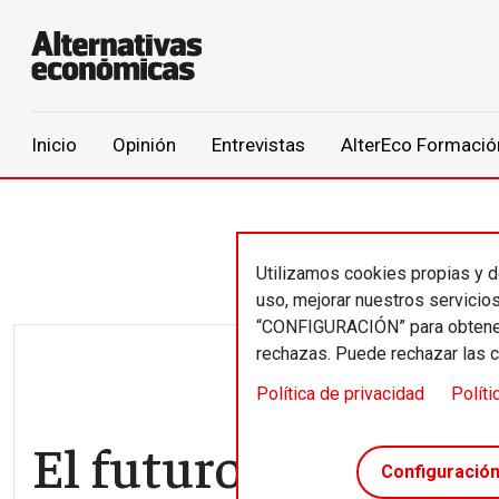
Main navigation
Inicio
Opinión
Entrevistas
AlterEco Formació
Pasar al contenido principal
Utilizamos cookies propias y de
uso, mejorar nuestros servicio
“CONFIGURACIÓN” para obtener 
rechazas. Puede rechazar las 
Política de privacidad
Políti
El futuro es Fintech
Configuració