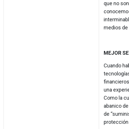
que no son
conocemos,
interminab
medios de 
MEJOR SE
Cuando ha
tecnología
financiero
una experie
Como la cul
abanico de
de “suminis
protección 