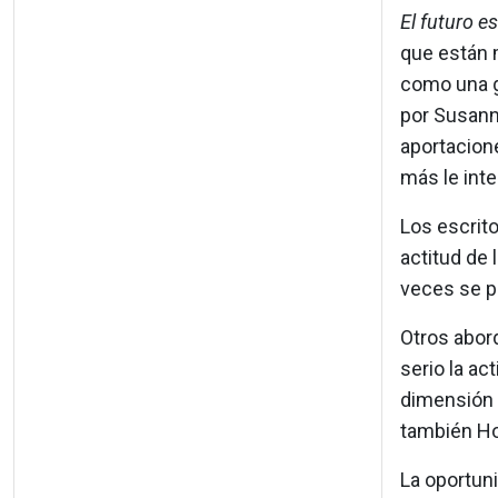
El futuro e
que están 
como una g
por Susanne
aportacione
más le int
Los escrito
actitud de 
veces se pa
Otros abor
serio la a
dimensión 
también Ho
La oportuni