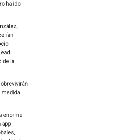
ro ha ido
onzález,
cerían
ocio
Lead
d de la
sobrevivirán
 a medida
na enorme
n app
obales,