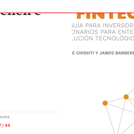
ienen e-
evista
 / 44