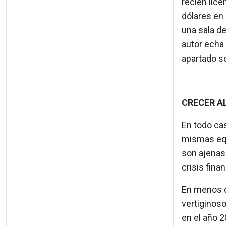
recién lice
dólares en 
una sala d
autor echa 
apartado so
CRECER A
En todo cas
mismas equ
son ajenas 
crisis finan
En menos d
vertiginoso
en el año 2