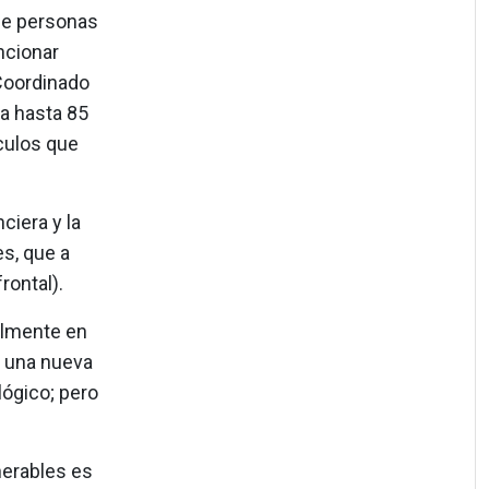
de personas
ncionar
 Coordinado
ya hasta 85
ículos que
ciera y la
es, que a
frontal).
almente en
e una nueva
ógico; pero
nerables es