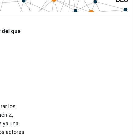
 del que
rar los
ión Z,
a ya una
os actores