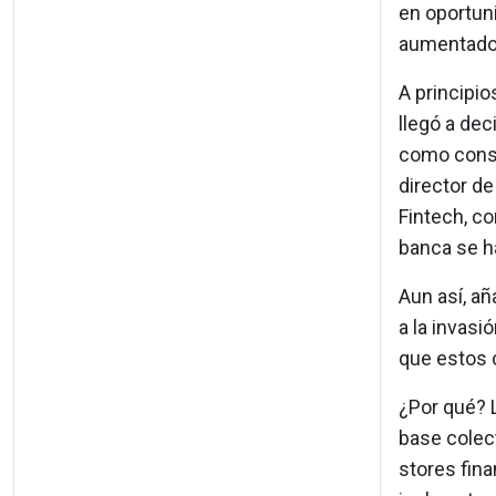
en oportuni
aumentado 
A principio
llegó a dec
como consec
director d
Fintech, con
banca se h
Aun así, añ
a la invasi
que estos 
¿Por qué? 
base colect
stores fina