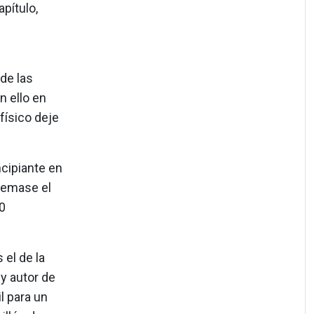
pítulo,
de las
n ello en
 físico deje
cipiante en
quemase el
0
 el de la
 y autor de
l para un