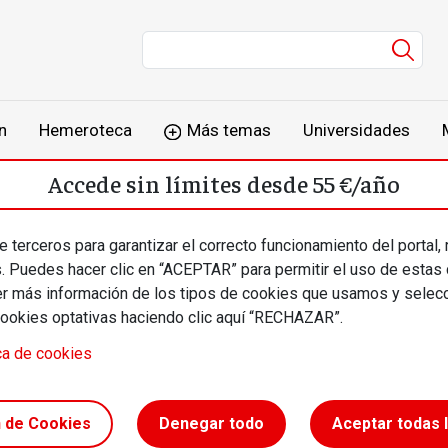
Men
n
Hemeroteca
Más temas
Universidades
Accede sin límites desde 55 €/año
o
Suscríbete
Inicia sesión
 terceros para garantizar el correcto funcionamiento del portal,
s. Puedes hacer clic en “ACEPTAR” para permitir el uso de estas
más información de los tipos de cookies que usamos y selecc
cookies optativas haciendo clic aquí “RECHAZAR”.
ca de cookies
 //
n de Cookies
Denegar todo
Aceptar todas 