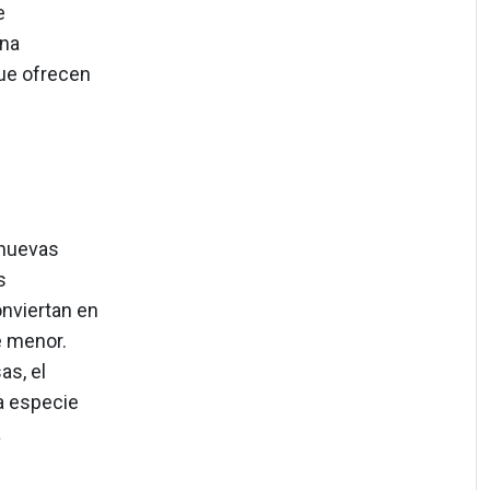
e
una
ue ofrecen
nuevas
s
nviertan en
e menor.
as, el
a especie
a