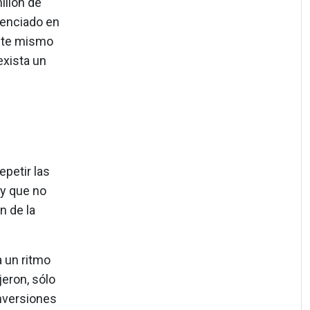
illón de
cenciado en
Este mismo
exista un
epetir las
y que no
n de la
 un ritmo
jeron, sólo
inversiones