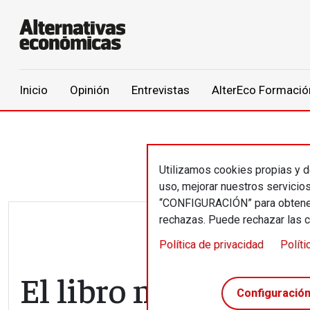
Main navigation
Inicio
Opinión
Entrevistas
AlterEco Formació
Pasar al contenido principal
Utilizamos cookies propias y de
uso, mejorar nuestros servicio
“CONFIGURACIÓN” para obtener 
rechazas. Puede rechazar las 
Política de privacidad
Políti
El libro negro del c
Configuració