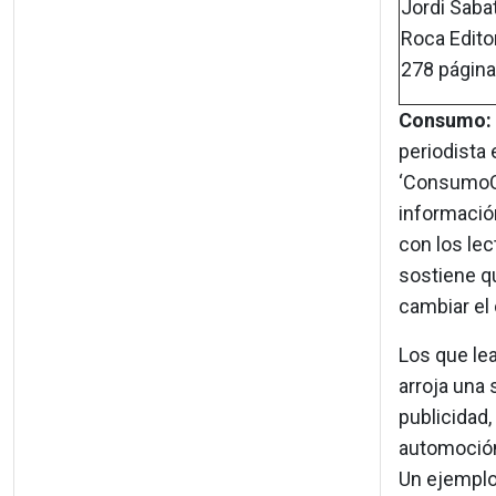
Jordi Saba
Roca Editor
278 página
Consumo:
periodista
‘ConsumoCl
información
con los lec
sostiene qu
cambiar el 
Los que lea
arroja una
publicidad,
automoció
Un ejemplo