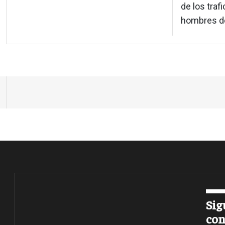
de los traf
hombres de
Sig
con