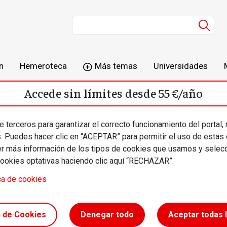
Men
n
Hemeroteca
Más temas
Universidades
Accede sin límites desde 55 €/año
o
Suscríbete
Inicia sesión
 terceros para garantizar el correcto funcionamiento del portal,
s. Puedes hacer clic en “ACEPTAR” para permitir el uso de estas
más información de los tipos de cookies que usamos y selecc
cookies optativas haciendo clic aquí “RECHAZAR”.
ca de cookies
onsumo //
n de Cookies
Denegar todo
Aceptar todas 