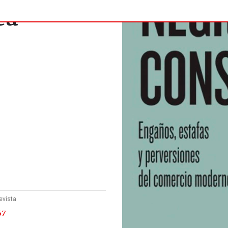
ea
evista
57