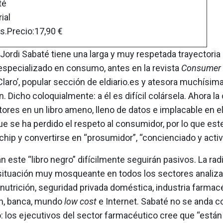
té
ial
s.Precio:17,90 €
Jordi Sabaté tiene una larga y muy respetada trayectori
 especializado en consumo, antes en la revista
Consumer
aro’, popular sección de eldiario.es y atesora muchísim
. Dicho coloquialmente: a él es difícil colársela. Ahora l
tores en un libro ameno, lleno de datos e implacable en e
e se ha perdido el respeto al consumidor, por lo que est
chip y convertirse en “prosumidor”, “concienciado y activ
n este “libro negro” difícilmente seguirán pasivos. La rad
 situación muy mosqueante en todos los sectores analiz
 nutrición, seguridad privada doméstica, industria farmacé
n, banca, mundo
low cost
e Internet. Sabaté no se anda c
: los ejecutivos del sector farmacéutico cree que “está