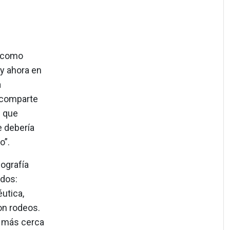
a como
y ahora en
a
a comparte
l que
e debería
o”.
iografía
ados:
utica,
on rodeos.
n más cerca