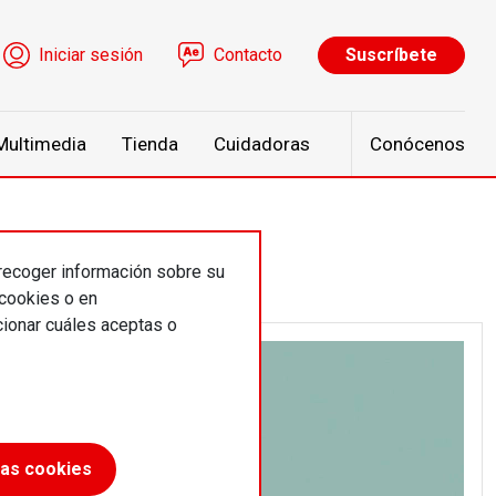
ú de cuenta de usuario
Iniciar sesión
Contacto
Suscríbete
Multimedia
Tienda
Cuidadoras
Conócenos
 recoger información sobre su
 cookies o en
ionar cuáles aceptas o
las cookies