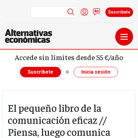
Menú de cuenta de us
Iniciar sesión
Contacto
Suscríbete
Pasar al contenido principal
Accede sin límites desde 55 €/año
o
Suscríbete
Inicia sesión
El pequeño libro de la
comunicación eficaz //
Piensa, luego comunica