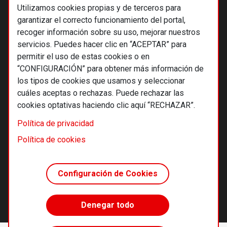
Utilizamos cookies propias y de terceros para
garantizar el correcto funcionamiento del portal,
recoger información sobre su uso, mejorar nuestros
servicios. Puedes hacer clic en “ACEPTAR” para
permitir el uso de estas cookies o en
“CONFIGURACIÓN” para obtener más información de
los tipos de cookies que usamos y seleccionar
cuáles aceptas o rechazas. Puede rechazar las
cookies optativas haciendo clic aquí “RECHAZAR”.
© 2026 Alternativas económicas SCCL
Política de privacidad
Footer
Términos y condiciones de uso
Política de cookies
Política de privacidad
Política de cookies
Configuración de Cookies
Principios editoriales
Transparencia cooperativa
Denegar todo