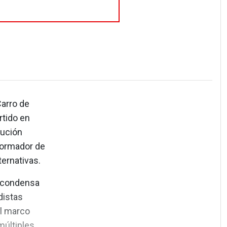
Carro de
tido en
bución
sformador de
ernativas.
e condensa
distas
el marco
múltiples