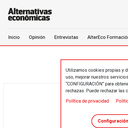
Main navigation
Inicio
Opinión
Entrevistas
AlterEco Formació
Pasar al contenido principal
Utilizamos cookies propias y de
uso, mejorar nuestros servicio
“CONFIGURACIÓN” para obtener 
rechazas. Puede rechazar las 
El p
Política de privacidad
Políti
Configuració
Por
Pere Ru