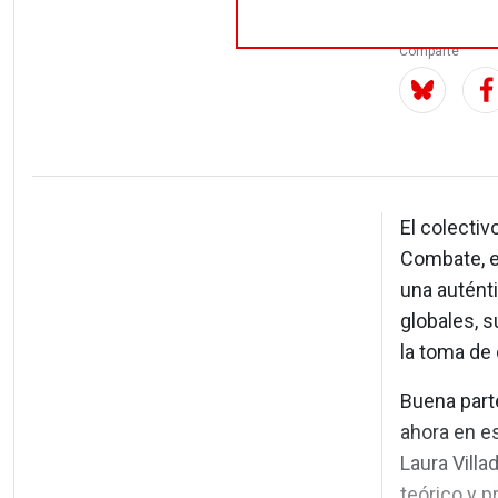
Comparte
El colectiv
Combate, e
una autént
globales, s
la toma de 
Buena part
ahora en e
Laura Villa
teórico y p