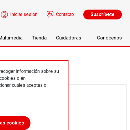
ú de cuenta de usuario
Iniciar sesión
Contacto
Suscríbete
Multimedia
Tienda
Cuidadoras
Conócenos
 recoger información sobre su
 cookies o en
ionar cuáles aceptas o
ico
las cookies