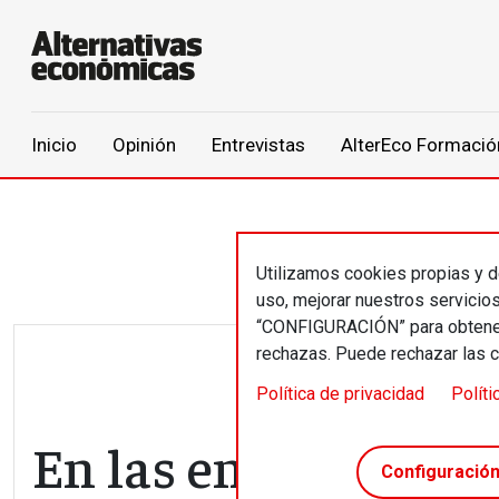
Main navigation
Inicio
Opinión
Entrevistas
AlterEco Formació
Pasar al contenido principal
Utilizamos cookies propias y de
uso, mejorar nuestros servicio
“CONFIGURACIÓN” para obtener 
rechazas. Puede rechazar las 
Política de privacidad
Políti
En las entrañas de l
Configuració