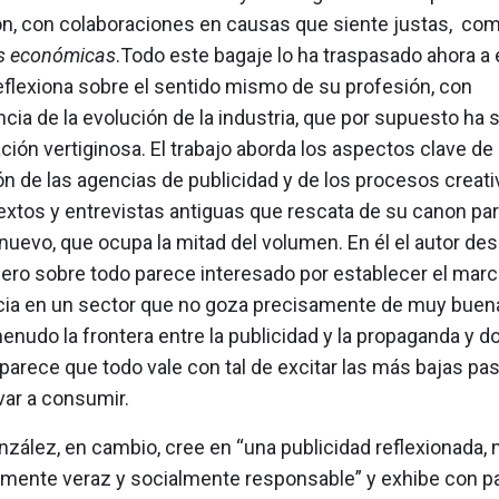
ión, con colaboraciones en causas que siente justas, co
as económicas
.Todo este bagaje lo ha traspasado ahora a e
eflexiona sobre el sentido mismo de su profesión, con
ia de la evolución de la industria, que por supuesto ha 
ión vertiginosa. El trabajo aborda los aspectos clave de 
n de las agencias de publicidad y de los procesos creati
extos y entrevistas antiguas que rescata de su canon part
nuevo, que ocupa la mitad del volumen. En él el autor de
ero sobre todo parece interesado por establecer el marco
cia en un sector que no goza precisamente de muy buen
menudo la frontera entre la publicidad y la propaganda y 
parece que todo vale con tal de excitar las más bajas pa
evar a consumir.
zález, en cambio, cree en “una publicidad reflexionada, 
amente veraz y socialmente responsable” y exhibe con p