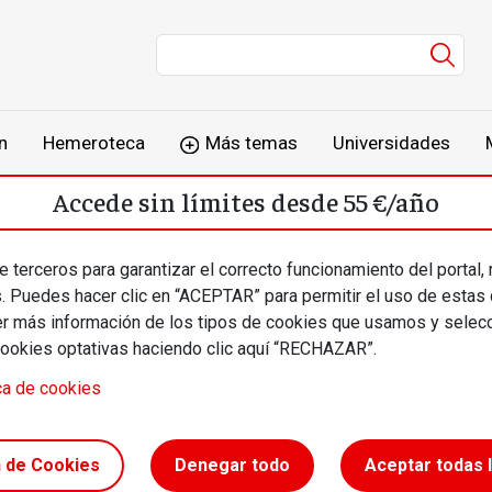
Men
n
Hemeroteca
Más temas
Universidades
Accede sin límites desde 55 €/año
o
Suscríbete
Inicia sesión
 terceros para garantizar el correcto funcionamiento del portal,
s. Puedes hacer clic en “ACEPTAR” para permitir el uso de estas
más información de los tipos de cookies que usamos y selecc
cookies optativas haciendo clic aquí “RECHAZAR”.
ca de cookies
a
n de Cookies
Denegar todo
Aceptar todas 