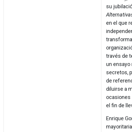
su jubilac
Alternativ
en el que r
independenc
transformac
organizació
través de t
un ensayo 
secretos, p
de referen
diluirse a 
ocasiones 
el fin de ll
Enrique Gon
mayoritari