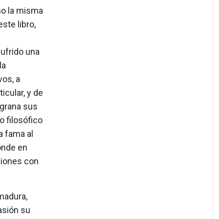
mo la misma
ste libro,
sufrido una
la
vos, a
icular, y de
sgrana sus
 filosófico
a fama al
donde en
siones con
madura,
asión su