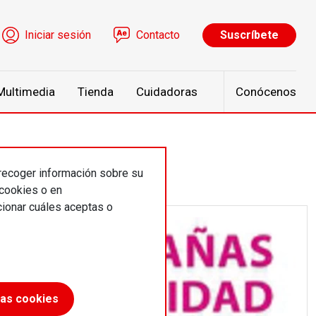
ú de cuenta de usuario
Iniciar sesión
Contacto
Suscríbete
Multimedia
Tienda
Cuidadoras
Conócenos
 recoger información sobre su
 cookies o en
ionar cuáles aceptas o
las cookies