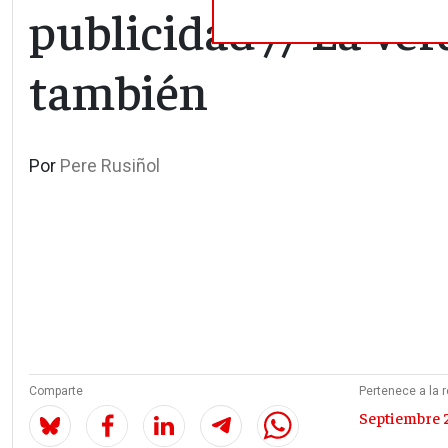
publicidad // La ver
también
Por
Pere Rusiñol
Comparte
Pertenece a la r
Septiembre 2