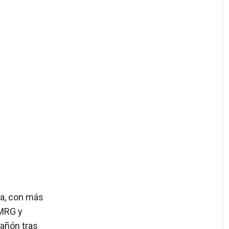
ña, con más
FMRG y
cañón tras