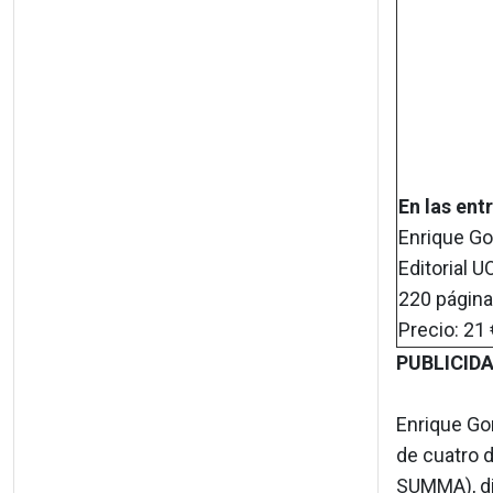
En las ent
Enrique G
Editorial U
220 págin
Precio: 21 
PUBLICIDAD
Enrique Go
de cuatro 
SUMMA), dir