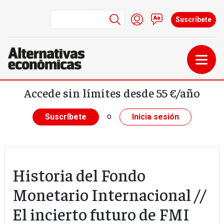
Menú de cuenta de us
Iniciar sesión
Contacto
Suscríbete
Pasar al contenido principal
Accede sin límites desde 55 €/año
o
Suscríbete
Inicia sesión
Historia del Fondo
Monetario Internacional //
El incierto futuro de FMI