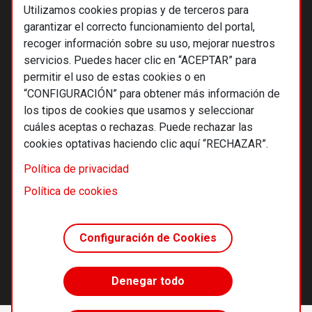
Utilizamos cookies propias y de terceros para
garantizar el correcto funcionamiento del portal,
recoger información sobre su uso, mejorar nuestros
servicios. Puedes hacer clic en “ACEPTAR” para
permitir el uso de estas cookies o en
“CONFIGURACIÓN” para obtener más información de
los tipos de cookies que usamos y seleccionar
cuáles aceptas o rechazas. Puede rechazar las
cookies optativas haciendo clic aquí “RECHAZAR”.
© 2026 Alternativas económicas SCCL
Política de privacidad
Footer
Términos y condiciones de uso
Política de cookies
Política de privacidad
Política de cookies
Configuración de Cookies
Principios editoriales
Transparencia cooperativa
Denegar todo