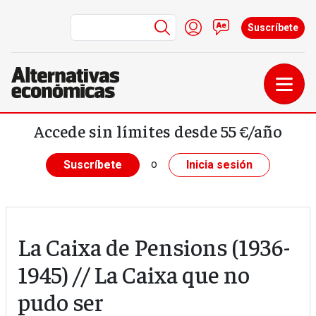
Menú de cuenta de us
Iniciar sesión
Contacto
Suscríbete
Pasar al contenido principal
Accede sin límites desde 55 €/año
o
Suscríbete
Inicia sesión
La Caixa de Pensions (1936-
1945) // La Caixa que no
pudo ser