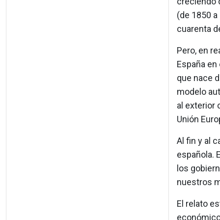
creciendo d
(de 1850 a 
cuarenta de
Pero, en r
España en 
que nace de
modelo autá
al exterior 
Unión Euro
Al fin y al
española. E
los gobiern
nuestros ma
El relato 
económico g