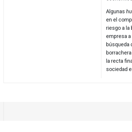
Algunas
hu
en el comp
riesgo a la
empresa a l
búsqueda de
borrachera 
la recta fi
sociedad e