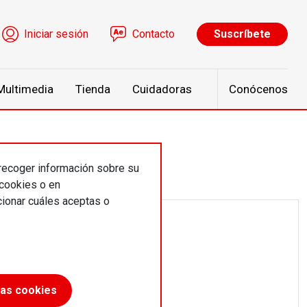
ú de cuenta de usuario
Iniciar sesión
Contacto
Suscríbete
Multimedia
Tienda
Cuidadoras
Conócenos
 recoger información sobre su
 cookies o en
ionar cuáles aceptas o
las cookies