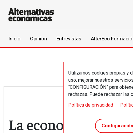
Main navigation
Inicio
Opinión
Entrevistas
AlterEco Formació
Pasar al contenido principal
Utilizamos cookies propias y de
uso, mejorar nuestros servicio
“CONFIGURACIÓN” para obtener 
rechazas. Puede rechazar las 
Política de privacidad
Políti
La economía españo
Configuració