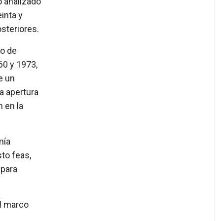
o analizado
inta y
steriores.
co de
60 y 1973,
e un
a apertura
n en la
mía
to feas,
 para
el marco