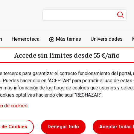
Men
n
Hemeroteca
Más temas
Universidades
Accede sin límites desde 55 €/año
o
Suscríbete
Inicia sesión
 terceros para garantizar el correcto funcionamiento del portal,
s. Puedes hacer clic en “ACEPTAR” para permitir el uso de estas
más información de los tipos de cookies que usamos y selecc
cookies optativas haciendo clic aquí “RECHAZAR”.
ca de cookies
la en
n de Cookies
Denegar todo
Aceptar todas 