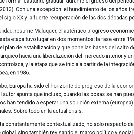
e forma “bastante gradual” durante el grueso del períod
2013). Con una excepción: el hundimiento de los años tre
l siglo XX y la fuerte recuperación de las dos décadas po
ealidad, resume Maluquer, el auténtico progreso económi
esta etapa tuvo lugar en dos momentos: la fase entre 19
l plan de estabilización y que pone las bases del salto d
rquico hacia una liberalización del mercado interior y un
controlada, y la etapa que se inicia a partir de la integració
pea, en 1986.
 cabo, Europa ha sido el horizonte de progreso de la econo
l autor apunta que incluso, cuando las cosas se han pues
os han tendido a esperar una solución externa (europea)
les. Sobre todo en la actual crisis.
está constantemente contextualizado, no sólo respecto d
lobal, sino también revisando el marco político y social.