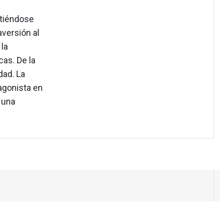
rtiéndose
versión al
la
cas. De la
dad. La
tagonista en
n una