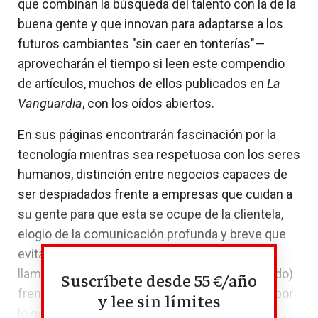
que combinan la búsqueda del talento con la de la
buena gente y que innovan para adaptarse a los
futuros cambiantes "sin caer en tonterías"—
aprovecharán el tiempo si leen este compendio
de artículos, muchos de ellos publicados en
La
Vanguardia
, con los oídos abiertos.
En sus páginas encontrarán fascinación por la
tecnología mientras sea respetuosa con los seres
humanos, distinción entre negocios capaces de
ser despiadados frente a empresas que cuidan a
su gente para que esta se ocupe de la clientela,
elogio de la comunicación profunda y breve que
evita convertirse en spam de uno mismo,
llamamientos a la consistencia (fracaso incluido)
Suscríbete desde 55 €/año
frente a la tentación del pelotazo, preferencia por
y lee sin límites
lo genuino frente a la inercia de imitar a ciegas...