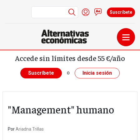
Menú de cuenta de us
Iniciar sesión
Contacto
Suscríbete
Pasar al contenido principal
Accede sin límites desde 55 €/año
o
Suscríbete
Inicia sesión
"Management" humano
Por
Ariadna Trillas