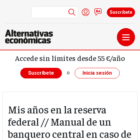
Menú de cuenta de us
Iniciar sesión
Contacto
Suscríbete
Pasar al contenido principal
Accede sin límites desde 55 €/año
o
Suscríbete
Inicia sesión
Mis años en la reserva
federal // Manual de un
banquero central en caso de