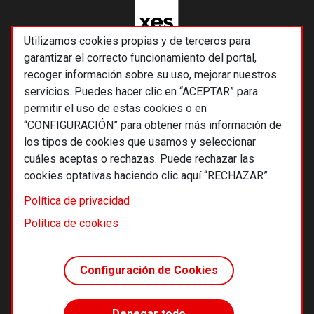
Utilizamos cookies propias y de terceros para
garantizar el correcto funcionamiento del portal,
recoger información sobre su uso, mejorar nuestros
servicios. Puedes hacer clic en “ACEPTAR” para
permitir el uso de estas cookies o en
“CONFIGURACIÓN” para obtener más información de
los tipos de cookies que usamos y seleccionar
cuáles aceptas o rechazas. Puede rechazar las
cookies optativas haciendo clic aquí “RECHAZAR”.
© 2026 Alternativas económicas SCCL
Política de privacidad
Footer
Términos y condiciones de uso
Política de cookies
Política de privacidad
Política de cookies
Configuración de Cookies
Principios editoriales
Transparencia cooperativa
Denegar todo