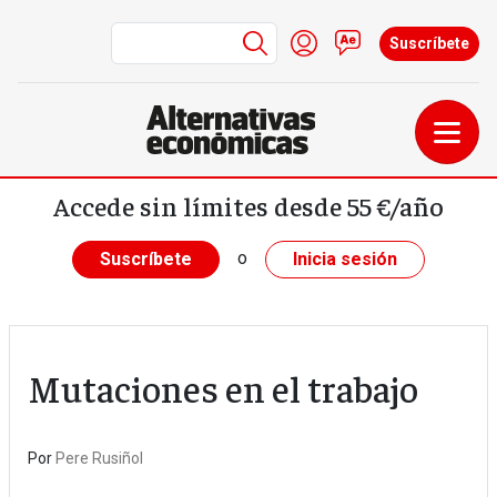
Menú de cuenta de us
Iniciar sesión
Contacto
Suscríbete
Pasar al contenido principal
Accede sin límites desde 55 €/año
o
Suscríbete
Inicia sesión
Mutaciones en el trabajo
Por
Pere Rusiñol