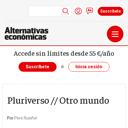
Menú de cuenta de us
Iniciar sesión
Contacto
Suscríbete
Pasar al contenido principal
Accede sin límites desde 55 €/año
o
Suscríbete
Inicia sesión
Pluriverso // Otro mundo
Por
Pere Rusiñol