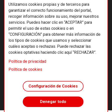
Utilizamos cookies propias y de terceros para
garantizar el correcto funcionamiento del portal,
recoger información sobre su uso, mejorar nuestros
servicios. Puedes hacer clic en “ACEPTAR” para
permitir el uso de estas cookies o en
“CONFIGURACIÓN” para obtener más información de
los tipos de cookies que usamos y seleccionar
cuáles aceptas o rechazas. Puede rechazar las
cookies optativas haciendo clic aquí “RECHAZAR”.
© 2026 Alternativas económicas SCCL
Política de privacidad
Footer
Términos y condiciones de uso
Política de cookies
Política de privacidad
Política de cookies
Configuración de Cookies
Principios editoriales
Transparencia cooperativa
Denegar todo