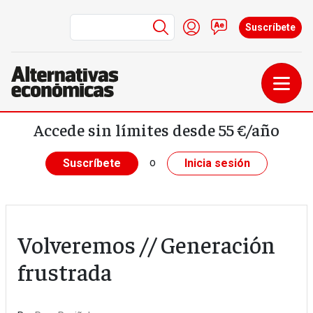
Menú de cuenta de us
Iniciar sesión
Contacto
Suscríbete
Pasar al contenido principal
Accede sin límites desde 55 €/año
o
Suscríbete
Inicia sesión
Volveremos // Generación
frustrada