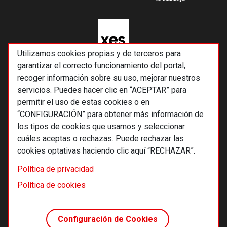
Utilizamos cookies propias y de terceros para
garantizar el correcto funcionamiento del portal,
recoger información sobre su uso, mejorar nuestros
servicios. Puedes hacer clic en “ACEPTAR” para
permitir el uso de estas cookies o en
“CONFIGURACIÓN” para obtener más información de
los tipos de cookies que usamos y seleccionar
cuáles aceptas o rechazas. Puede rechazar las
cookies optativas haciendo clic aquí “RECHAZAR”.
© 2026 Alternativas económicas SCCL
Política de privacidad
Footer
Términos y condiciones de uso
Política de cookies
Política de privacidad
Política de cookies
Configuración de Cookies
Principios editoriales