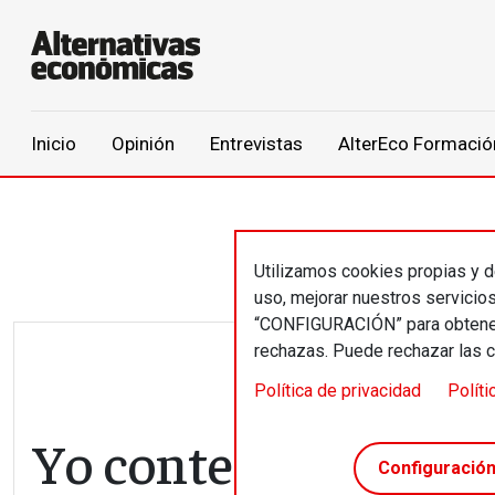
Main navigation
Inicio
Opinión
Entrevistas
AlterEco Formació
Pasar al contenido principal
Utilizamos cookies propias y de
uso, mejorar nuestros servicio
“CONFIGURACIÓN” para obtener 
rechazas. Puede rechazar las 
Política de privacidad
Políti
Yo contengo multit
Configuració