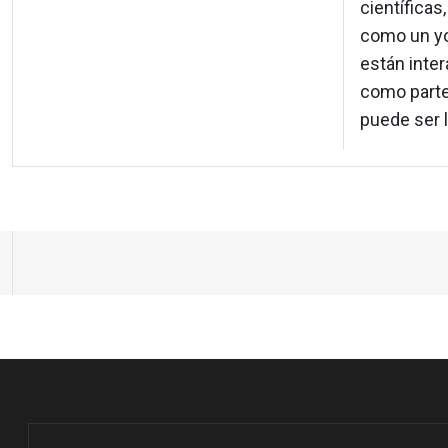
científicas
como un yo
están inte
como parte
puede ser l