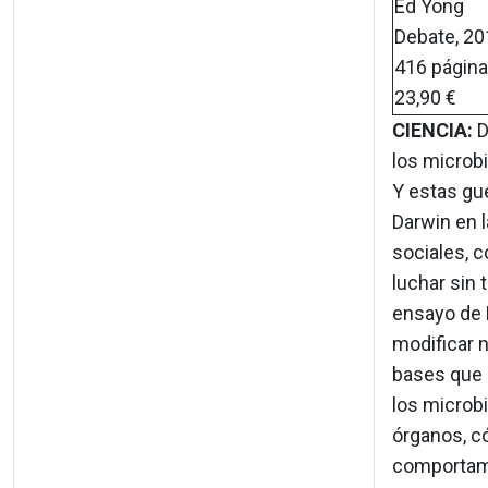
Ed Yong
Debate, 20
416 págin
23,90 €
CIENCIA:
D
los microb
Y estas gue
Darwin en l
sociales, 
luchar sin 
ensayo de 
modificar n
bases que 
los microb
órganos, c
comportami