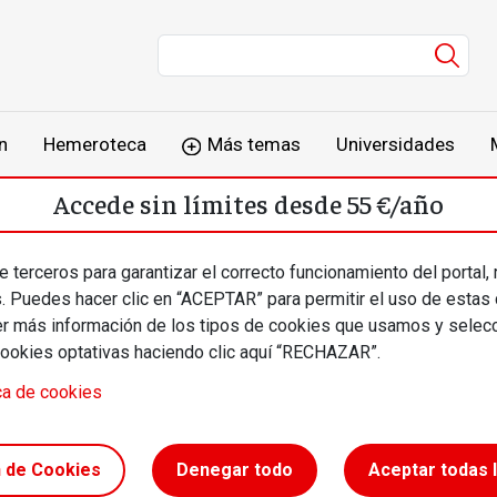
Men
n
Hemeroteca
Más temas
Universidades
Accede sin límites desde 55 €/año
o
Suscríbete
Inicia sesión
 terceros para garantizar el correcto funcionamiento del portal,
s. Puedes hacer clic en “ACEPTAR” para permitir el uso de estas
más información de los tipos de cookies que usamos y selecc
cookies optativas haciendo clic aquí “RECHAZAR”.
ca de cookies
udes //
n de Cookies
Denegar todo
Aceptar todas 