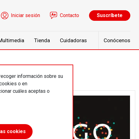
ú de cuenta de usuario
Iniciar sesión
Contacto
Suscríbete
Multimedia
Tienda
Cuidadoras
Conócenos
 recoger información sobre su
 cookies o en
ionar cuáles aceptas o
las cookies