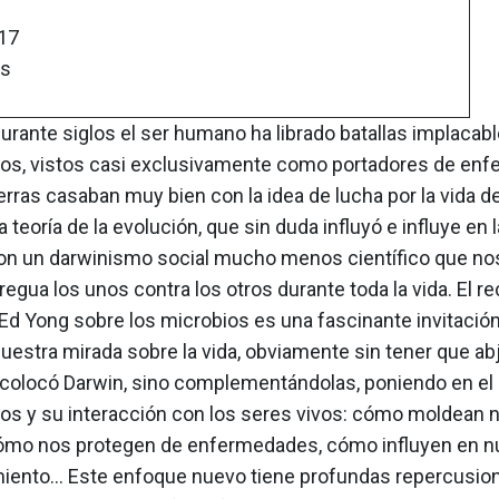
17
as
urante siglos el ser humano ha librado batallas implacab
ios, vistos casi exclusivamente como portadores de en
rras casaban muy bien con la idea de lucha por la vida de
a teoría de la evolución, que sin duda influyó e influye en 
con un darwinismo social mucho menos científico que nos 
tregua los unos contra los otros durante toda la vida. El r
Ed Yong sobre los microbios es una fascinante invitación
uestra mirada sobre la vida, obviamente sin tener que abj
colocó Darwin, sino complementándolas, poniendo en el 
ios y su interacción con los seres vivos: cómo moldean 
ómo nos protegen de enfermedades, cómo influyen en n
ento... Este enfoque nuevo tiene profundas repercusio