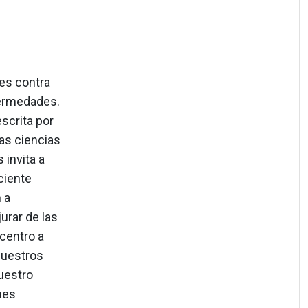
les contra
fermedades.
scrita por
las ciencias
invita a
eciente
 a
urar de las
centro a
nuestros
uestro
nes