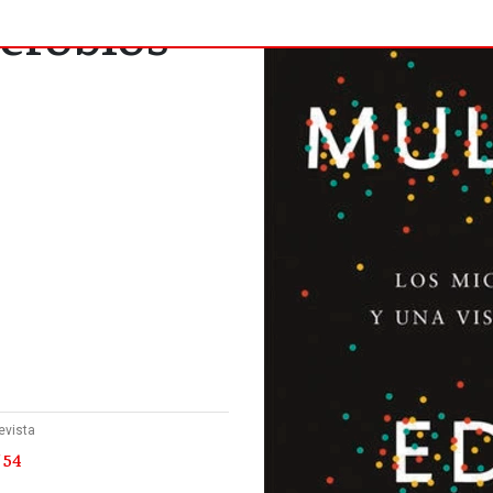
crobios
evista
 54