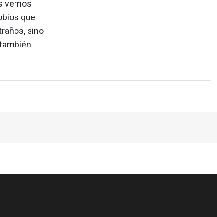
os vernos
obios que
raños, sino
 también