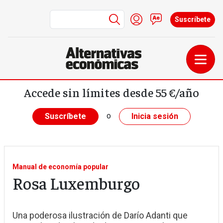
Menú de cuenta de us
Iniciar sesión
Contacto
Suscríbete
Pasar al contenido principal
Accede sin límites desde 55 €/año
o
Suscríbete
Inicia sesión
Manual de economía popular
Rosa Luxemburgo
Una poderosa ilustración de Darío Adanti que