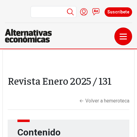
Menú de cuenta de us
Iniciar sesión
Contacto
Suscríbete
Pasar al contenido principal
Revista
Enero 2025
/ 131
←
Volver a hemeroteca
Contenido