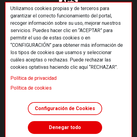
Utilizamos cookies propias y de terceros para
garantizar el correcto funcionamiento del portal,
recoger información sobre su uso, mejorar nuestros
servicios. Puedes hacer clic en “ACEPTAR” para
permitir el uso de estas cookies o en
“CONFIGURACIÓN” para obtener más información de
los tipos de cookies que usamos y seleccionar
cuáles aceptas o rechazas. Puede rechazar las
cookies optativas haciendo clic aquí “RECHAZAR”.
© 2026 Alternativas económicas SCCL
Política de privacidad
Footer
Términos y condiciones de uso
Política de cookies
Política de privacidad
Política de cookies
Configuración de Cookies
Principios editoriales
Transparencia cooperativa
Denegar todo