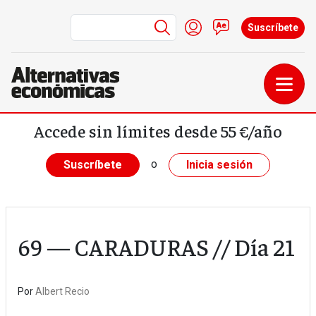
Menú de cuenta de us
Iniciar sesión
Contacto
Suscríbete
Pasar al contenido principal
Accede sin límites desde 55 €/año
o
Suscríbete
Inicia sesión
69 — CARADURAS // Día 21
Por
Albert Recio