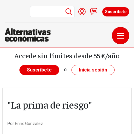
Menú de cuenta de us
Iniciar sesión
Contacto
Suscríbete
Pasar al contenido principal
Accede sin límites desde 55 €/año
o
Suscríbete
Inicia sesión
"La prima de riesgo"
Por
Enric González