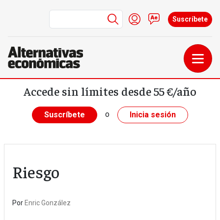
Menú de cuenta de us
Iniciar sesión
Contacto
Suscríbete
Pasar al contenido principal
Accede sin límites desde 55 €/año
o
Suscríbete
Inicia sesión
Riesgo
Por
Enric González