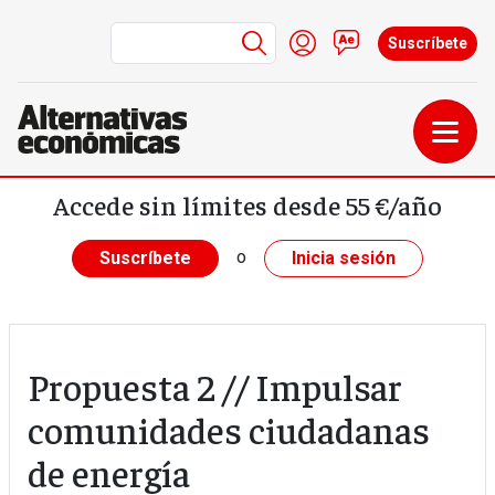
Menú de cuenta de us
Iniciar sesión
Contacto
Suscríbete
Pasar al contenido principal
Accede sin límites desde 55 €/año
o
Suscríbete
Inicia sesión
Propuesta 2 // Impulsar
comunidades ciudadanas
de energía