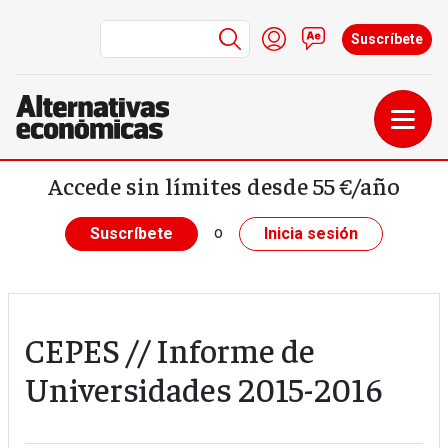
Menú de cuenta de us
Iniciar sesión
Contacto
Suscríbete
Pasar al contenido principal
Accede sin límites desde 55 €/año
o
Suscríbete
Inicia sesión
CEPES // Informe de
Universidades 2015-2016