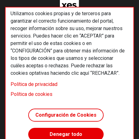
Utilizamos cookies propias y de terceros para
garantizar el correcto funcionamiento del portal,
recoger información sobre su uso, mejorar nuestros
servicios. Puedes hacer clic en “ACEPTAR” para
permitir el uso de estas cookies o en
“CONFIGURACIÓN” para obtener más información de
los tipos de cookies que usamos y seleccionar
cuáles aceptas o rechazas. Puede rechazar las
cookies optativas haciendo clic aquí “RECHAZAR”.
© 2026 Alternativas económicas SCCL
Política de privacidad
Footer
Términos y condiciones de uso
Política de cookies
Política de privacidad
Política de cookies
Configuración de Cookies
Principios editoriales
Transparencia cooperativa
Denegar todo