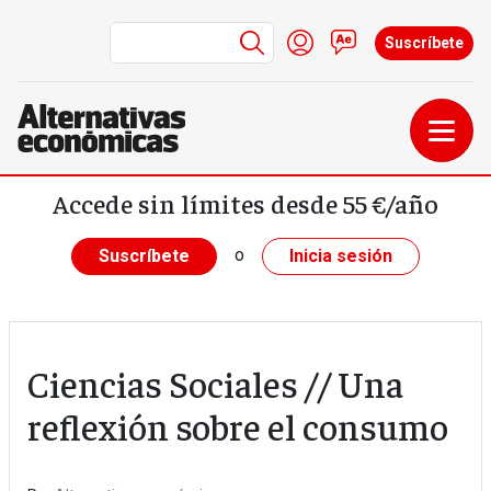
Menú de cuenta de us
Iniciar sesión
Contacto
Suscríbete
Pasar al contenido principal
Accede sin límites desde 55 €/año
o
Suscríbete
Inicia sesión
Ciencias Sociales // Una
reflexión sobre el consumo