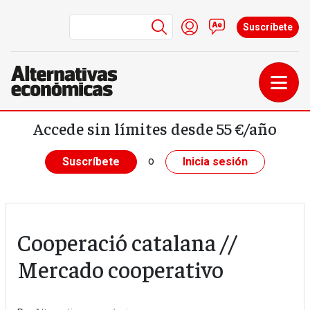
Menú de cuenta de us
Iniciar sesión
Contacto
Suscríbete
Pasar al contenido principal
Accede sin límites desde 55 €/año
o
Suscríbete
Inicia sesión
Cooperació catalana //
Mercado cooperativo