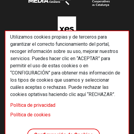
Utilizamos cookies propias y de terceros para
garantizar el correcto funcionamiento del portal,
recoger información sobre su uso, mejorar nuestros
servicios. Puedes hacer clic en “ACEPTAR” para
permitir el uso de estas cookies o en
“CONFIGURACIÓN” para obtener más información de
los tipos de cookies que usamos y seleccionar
cuáles aceptas o rechazas. Puede rechazar las
cookies optativas haciendo clic aquí “RECHAZAR”.
© 2026 Alternativas económicas SCCL
Política de privacidad
Footer
Términos y condiciones de uso
Política de cookies
Política de privacidad
Política de cookies