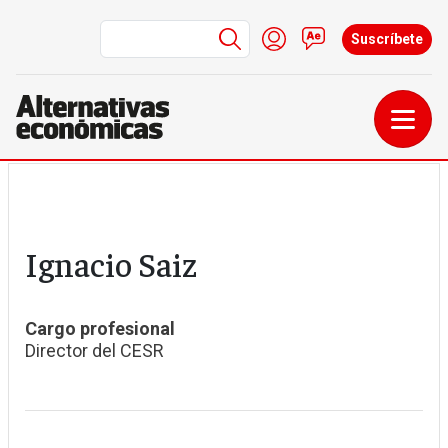
Menú de cuenta de us
Iniciar sesión
Contacto
Suscríbete
Pasar al contenido principal
Ignacio Saiz
Cargo profesional
Director del CESR