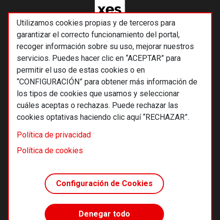
Utilizamos cookies propias y de terceros para
garantizar el correcto funcionamiento del portal,
recoger información sobre su uso, mejorar nuestros
servicios. Puedes hacer clic en “ACEPTAR” para
permitir el uso de estas cookies o en
“CONFIGURACIÓN” para obtener más información de
los tipos de cookies que usamos y seleccionar
cuáles aceptas o rechazas. Puede rechazar las
cookies optativas haciendo clic aquí “RECHAZAR”.
© 2026 Alternativas económicas SCCL
Política de privacidad
Footer
Términos y condiciones de uso
Política de cookies
Política de privacidad
Política de cookies
Configuración de Cookies
Principios editoriales
Transparencia cooperativa
Denegar todo