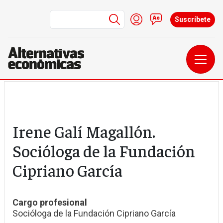
Menú de cuenta de us
Iniciar sesión
Contacto
Suscríbete
Pasar al contenido principal
Irene Galí Magallón.
Socióloga de la Fundación
Cipriano García
Cargo profesional
Socióloga de la Fundación Cipriano García