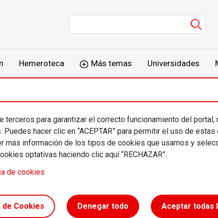
Men
n
Hemeroteca
Más temas
Universidades
 terceros para garantizar el correcto funcionamiento del portal,
er Moreno Ibarra &
s. Puedes hacer clic en “ACEPTAR” para permitir el uso de estas
más información de los tipos de cookies que usamos y selecc
ser Khoury Baena
cookies optativas haciendo clic aquí “RECHAZAR”.
ca de cookies
n de Cookies
Denegar todo
Aceptar todas 