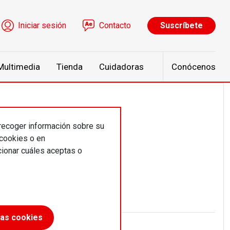
ú de cuenta de usuario
Iniciar sesión
Contacto
Suscríbete
Multimedia
Tienda
Cuidadoras
Conócenos
 recoger información sobre su
 cookies o en
ionar cuáles aceptas o
las cookies