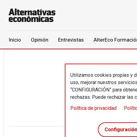
Main navigation
Inicio
Opinión
Entrevistas
AlterEco Formació
Pasar al contenido principal
Utilizamos cookies propias y de
Javi
uso, mejorar nuestros servicio
“CONFIGURACIÓN” para obtener 
Nas
rechazas. Puede rechazar las 
Política de privacidad
Políti
Configuració