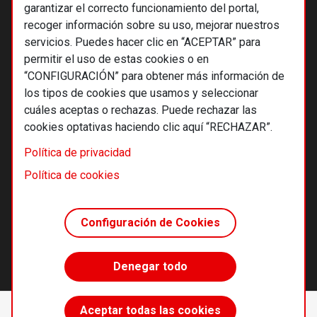
garantizar el correcto funcionamiento del portal,
recoger información sobre su uso, mejorar nuestros
servicios. Puedes hacer clic en “ACEPTAR” para
permitir el uso de estas cookies o en
“CONFIGURACIÓN” para obtener más información de
los tipos de cookies que usamos y seleccionar
cuáles aceptas o rechazas. Puede rechazar las
cookies optativas haciendo clic aquí “RECHAZAR”.
© 2026 Alternativas económicas SCCL
Política de privacidad
Footer
Términos y condiciones de uso
Política de cookies
Política de privacidad
Política de cookies
Configuración de Cookies
Principios editoriales
Transparencia cooperativa
Denegar todo
Accede sin límites
Aceptar todas las cookies