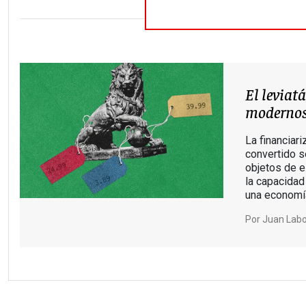
El leviat
moderno
La financiar
convertido s
objetos de e
la capacidad 
una economía
Por
Juan Lab