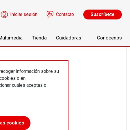
ú de cuenta de usuario
Iniciar sesión
Contacto
Suscríbete
Multimedia
Tienda
Cuidadoras
Conócenos
 recoger información sobre su
 cookies o en
ionar cuáles aceptas o
a de
las cookies