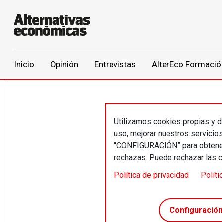
Main navigation
Inicio
Opinión
Entrevistas
AlterEco Formació
Pasar al contenido principal
Utilizamos cookies propias y de
Jua
uso, mejorar nuestros servicio
“CONFIGURACIÓN” para obtener 
rechazas. Puede rechazar las 
Cargo p
Política de privacidad
Políti
Profesor
Madrid 
Configuració