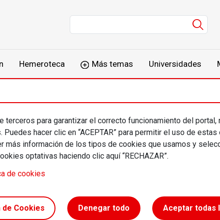
Men
n
Hemeroteca
Más temas
Universidades
 terceros para garantizar el correcto funcionamiento del portal,
n Laborda
s. Puedes hacer clic en “ACEPTAR” para permitir el uso de estas
más información de los tipos de cookies que usamos y selecc
cookies optativas haciendo clic aquí “RECHAZAR”.
rofesional
ca de cookies
 de Finanzas de la Universidad Politécnic
(UPM)
n de Cookies
Denegar todo
Aceptar todas 