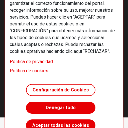
garantizar el correcto funcionamiento del portal,
recoger información sobre su uso, mejorar nuestros
servicios. Puedes hacer clic en “ACEPTAR” para
permitir el uso de estas cookies o en
“CONFIGURACIÓN” para obtener más información de
los tipos de cookies que usamos y seleccionar
cuáles aceptas o rechazas. Puede rechazar las
cookies optativas haciendo clic aquí “RECHAZAR”.
© 2026 Alternativas económicas SCCL
Política de privacidad
Footer
Términos y condiciones de uso
Política de cookies
Política de privacidad
Política de cookies
Configuración de Cookies
Principios editoriales
Transparencia cooperativa
Denegar todo
Accede sin límites
Aceptar todas las cookies