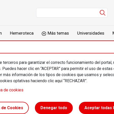
Men
n
Hemeroteca
Más temas
Universidades
 terceros para garantizar el correcto funcionamiento del portal,
iano Sanagustín
s. Puedes hacer clic en “ACEPTAR” para permitir el uso de estas
más información de los tipos de cookies que usamos y selecc
cookies optativas haciendo clic aquí “RECHAZAR”.
rofesional
ca de cookies
ro Agrónomo
n de Cookies
Denegar todo
Aceptar todas 