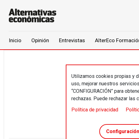
Main navigation
Inicio
Opinión
Entrevistas
AlterEco Formació
Pasar al contenido principal
Utilizamos cookies propias y de
Mar
uso, mejorar nuestros servicio
“CONFIGURACIÓN” para obtener 
rechazas. Puede rechazar las 
Cargo p
Política de privacidad
Políti
Ingenie
Configuració