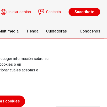
ú de cuenta de usuario
Iniciar sesión
Contacto
Suscríbete
Multimedia
Tienda
Cuidadoras
Conócenos
 recoger información sobre su
 cookies o en
ionar cuáles aceptas o
las cookies