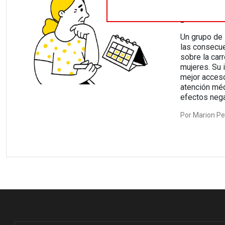
El coste
para las
Un grupo de 
las consecu
sobre la carr
mujeres. Su 
mejor acceso
atención méd
efectos neg
Por
Marion Per