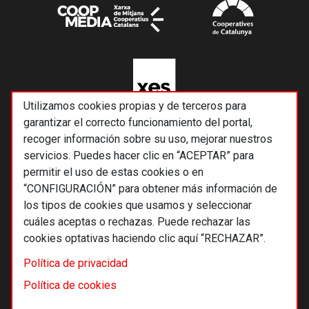
Utilizamos cookies propias y de terceros para
garantizar el correcto funcionamiento del portal,
recoger información sobre su uso, mejorar nuestros
servicios. Puedes hacer clic en “ACEPTAR” para
permitir el uso de estas cookies o en
“CONFIGURACIÓN” para obtener más información de
los tipos de cookies que usamos y seleccionar
cuáles aceptas o rechazas. Puede rechazar las
cookies optativas haciendo clic aquí “RECHAZAR”.
© 2026 Alternativas económicas SCCL
Política de privacidad
Footer
Términos y condiciones de uso
Política de cookies
Política de privacidad