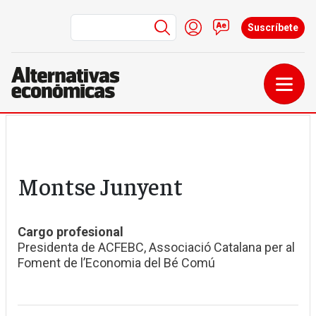
Menú de cuenta de us
Iniciar sesión
Contacto
Suscríbete
Pasar al contenido principal
Montse Junyent
Cargo profesional
Presidenta de ACFEBC, Associació Catalana per al
Foment de l’Economia del Bé Comú