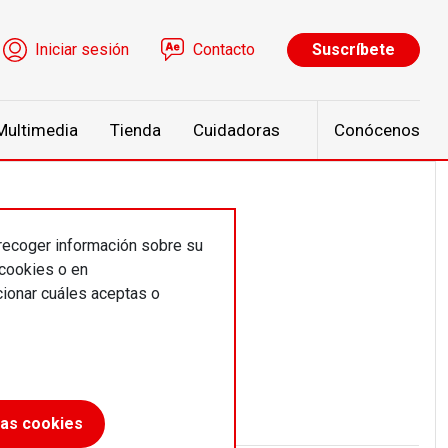
ú de cuenta de usuario
Iniciar sesión
Contacto
Suscríbete
Multimedia
Tienda
Cuidadoras
Conócenos
 recoger información sobre su
 cookies o en
ionar cuáles aceptas o
las cookies