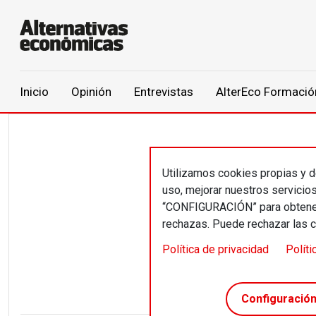
Main navigation
Inicio
Opinión
Entrevistas
AlterEco Formació
Pasar al contenido principal
Utilizamos cookies propias y de
Nel
uso, mejorar nuestros servicio
“CONFIGURACIÓN” para obtener 
rechazas. Puede rechazar las 
Cargo p
Política de privacidad
Políti
Preside
Configuració