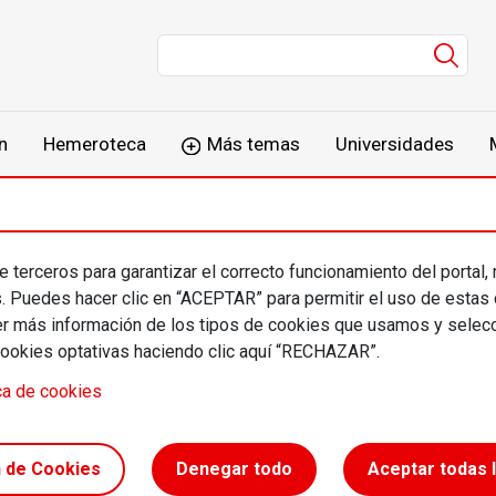
Men
n
Hemeroteca
Más temas
Universidades
 terceros para garantizar el correcto funcionamiento del portal,
 González Zapico
s. Puedes hacer clic en “ACEPTAR” para permitir el uso de estas
más información de los tipos de cookies que usamos y selecc
cookies optativas haciendo clic aquí “RECHAZAR”.
rofesional
ca de cookies
nte de Salud Mental España
n de Cookies
Denegar todo
Aceptar todas 