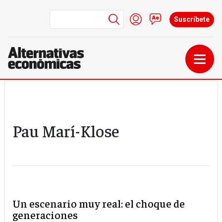
Menú de cuenta de us
Iniciar sesión
Contacto
Suscríbete
Pasar al contenido principal
Pau Marí-Klose
Un escenario muy real: el choque de
generaciones