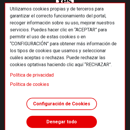
Utilizamos cookies propias y de terceros para
garantizar el correcto funcionamiento del portal,
recoger información sobre su uso, mejorar nuestros
servicios. Puedes hacer clic en “ACEPTAR” para
permitir el uso de estas cookies o en
“CONFIGURACIÓN” para obtener más información de
los tipos de cookies que usamos y seleccionar
cuáles aceptas o rechazas. Puede rechazar las
cookies optativas haciendo clic aquí “RECHAZAR”.
© 2026 Alternativas económicas SCCL
Política de privacidad
Footer
Términos y condiciones de uso
Política de cookies
Política de privacidad
Política de cookies
Configuración de Cookies
Principios editoriales
Transparencia cooperativa
Denegar todo