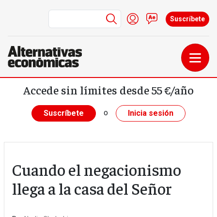
Menú de cuenta de us
Iniciar sesión
Contacto
Suscríbete
Pasar al contenido principal
Accede sin límites desde 55 €/año
o
Suscríbete
Inicia sesión
Cuando el negacionismo
llega a la casa del Señor