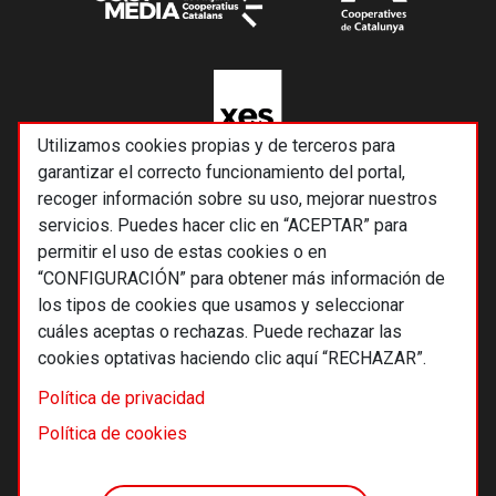
Utilizamos cookies propias y de terceros para
garantizar el correcto funcionamiento del portal,
recoger información sobre su uso, mejorar nuestros
servicios. Puedes hacer clic en “ACEPTAR” para
permitir el uso de estas cookies o en
“CONFIGURACIÓN” para obtener más información de
los tipos de cookies que usamos y seleccionar
cuáles aceptas o rechazas. Puede rechazar las
cookies optativas haciendo clic aquí “RECHAZAR”.
© 2026 Alternativas económicas SCCL
Política de privacidad
Footer
Términos y condiciones de uso
Política de cookies
Política de privacidad
Política de cookies