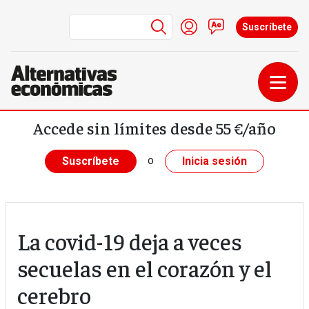
Menú de cuenta de us
Iniciar sesión
Contacto
Suscríbete
Pasar al contenido principal
Accede sin límites desde 55 €/año
o
Suscríbete
Inicia sesión
La covid-19 deja a veces
secuelas en el corazón y el
cerebro