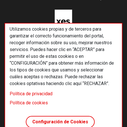
Utilizamos cookies propias y de terceros para
garantizar el correcto funcionamiento del portal,
recoger información sobre su uso, mejorar nuestros
servicios. Puedes hacer clic en “ACEPTAR” para
permitir el uso de estas cookies o en
“CONFIGURACIÓN” para obtener más información de
los tipos de cookies que usamos y seleccionar
cuáles aceptas o rechazas. Puede rechazar las
cookies optativas haciendo clic aquí “RECHAZAR”.
© 2026 Alternativas económicas SCCL
Política de privacidad
Footer
Términos y condiciones de uso
Política de cookies
Política de privacidad
Política de cookies
Configuración de Cookies
Principios editoriales