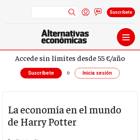
Menú de cuenta de us
Iniciar sesión
Contacto
Suscríbete
Pasar al contenido principal
Accede sin límites desde 55 €/año
o
Suscríbete
Inicia sesión
La economía en el mundo
de Harry Potter