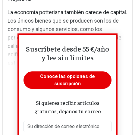
La economía potteriana también carece de capital.
Los únicos bienes que se producen son los de
consumo y algunos servicios, como los
periódicos, que se encuentran en las tiendas del
callejón Diagón. No aparece ninguna fábrica, ni
Suscríbete desde 55 €/año
edificios, escuelas o casas nuevos. Las viejas
y lee sin límites
estructuras de comunicación jamás se...
Conoce las opciones de
suscripción
Si quieres recibir artículos
gratuitos, déjanos tu correo