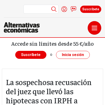
Menú de cuenta de us
Iniciar sesión
Contacto
Suscríbete
Pasar al contenido principal
Accede sin límites desde 55 €/año
o
Suscríbete
Inicia sesión
La sospechosa recusación
del juez que llevó las
hipotecas con IRPH a