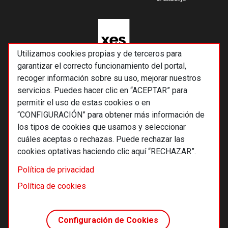
Utilizamos cookies propias y de terceros para
garantizar el correcto funcionamiento del portal,
recoger información sobre su uso, mejorar nuestros
servicios. Puedes hacer clic en “ACEPTAR” para
permitir el uso de estas cookies o en
“CONFIGURACIÓN” para obtener más información de
los tipos de cookies que usamos y seleccionar
cuáles aceptas o rechazas. Puede rechazar las
cookies optativas haciendo clic aquí “RECHAZAR”.
© 2026 Alternativas económicas SCCL
Política de privacidad
Footer
Términos y condiciones de uso
Política de cookies
Política de privacidad
Política de cookies
Configuración de Cookies
Principios editoriales