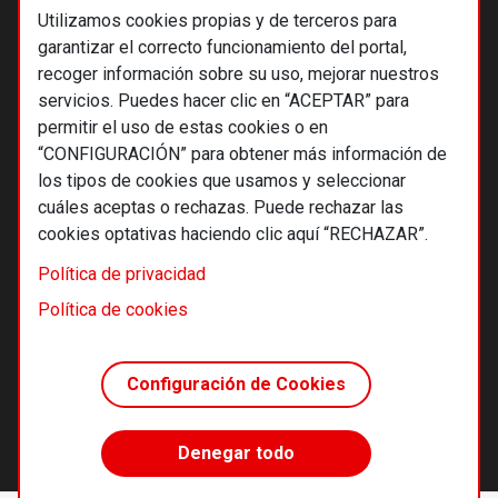
Utilizamos cookies propias y de terceros para
garantizar el correcto funcionamiento del portal,
recoger información sobre su uso, mejorar nuestros
servicios. Puedes hacer clic en “ACEPTAR” para
permitir el uso de estas cookies o en
“CONFIGURACIÓN” para obtener más información de
los tipos de cookies que usamos y seleccionar
cuáles aceptas o rechazas. Puede rechazar las
cookies optativas haciendo clic aquí “RECHAZAR”.
© 2026 Alternativas económicas SCCL
Política de privacidad
Footer
Términos y condiciones de uso
Política de cookies
Política de privacidad
Política de cookies
Configuración de Cookies
Principios editoriales
Transparencia cooperativa
Denegar todo