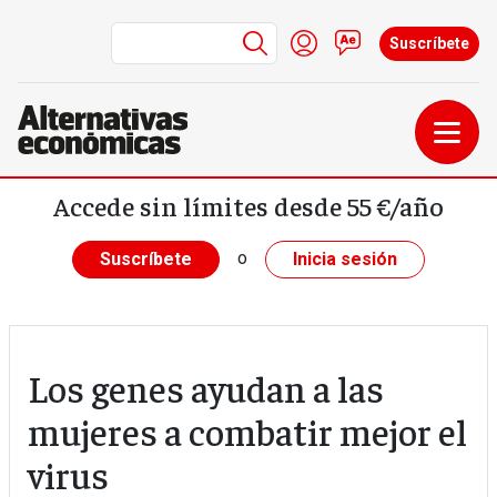
Menú de cuenta de us
Iniciar sesión
Contacto
Suscríbete
Pasar al contenido principal
Accede sin límites desde 55 €/año
o
Suscríbete
Inicia sesión
Los genes ayudan a las
mujeres a combatir mejor el
virus