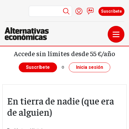
Menú de cuenta de us
Iniciar sesión
Contacto
Suscríbete
Pasar al contenido principal
Accede sin límites desde 55 €/año
o
Suscríbete
Inicia sesión
En tierra de nadie (que era
de alguien)