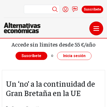
Menú de cuenta de us
Iniciar sesión
Contacto
Suscríbete
Pasar al contenido principal
Accede sin límites desde 55 €/año
o
Suscríbete
Inicia sesión
Un ‘no’ a la continuidad de
Gran Bretaña en la UE