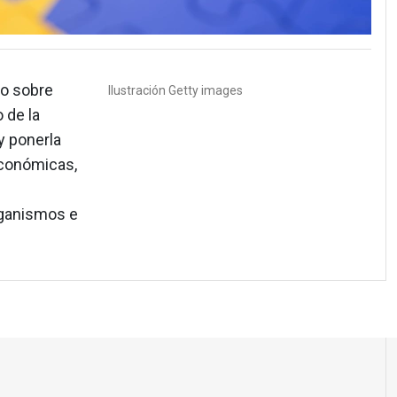
io sobre
Ilustración
Getty images
 de la
y ponerla
económicas,
rganismos e