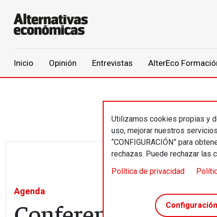
Main navigation
Inicio
Opinión
Entrevistas
AlterEco Formació
Pasar al contenido principal
Utilizamos cookies propias y de
uso, mejorar nuestros servicio
“CONFIGURACIÓN” para obtener 
rechazas. Puede rechazar las 
Política de privacidad
Políti
Agenda
Conferencia Europe
Configuració