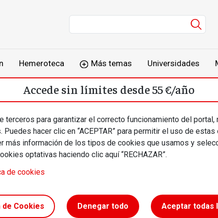
Men
n
Hemeroteca
Más temas
Universidades
Accede sin límites desde 55 €/año
o
Suscríbete
Inicia sesión
 terceros para garantizar el correcto funcionamiento del portal,
s. Puedes hacer clic en “ACEPTAR” para permitir el uso de estas
más información de los tipos de cookies que usamos y selecc
cookies optativas haciendo clic aquí “RECHAZAR”.
ca de cookies
a de
n de Cookies
Denegar todo
Aceptar todas 