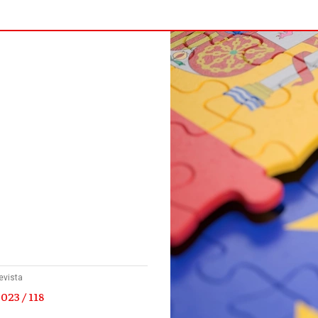
evista
023 / 118