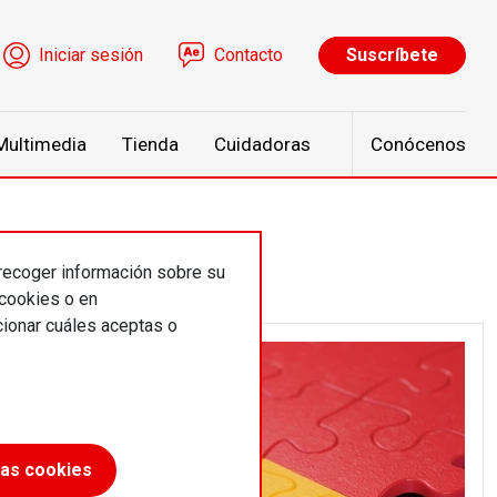
ú de cuenta de usuario
Iniciar sesión
Contacto
Suscríbete
Multimedia
Tienda
Cuidadoras
Conócenos
 recoger información sobre su
 cookies o en
ionar cuáles aceptas o
las cookies