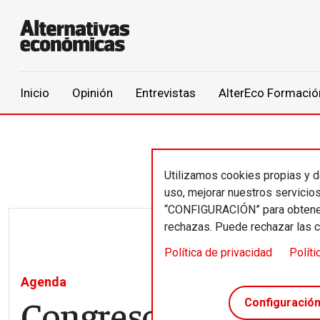
Main navigation
Inicio
Opinión
Entrevistas
AlterEco Formació
Pasar al contenido principal
Utilizamos cookies propias y de
uso, mejorar nuestros servicio
“CONFIGURACIÓN” para obtener 
rechazas. Puede rechazar las 
Política de privacidad
Políti
Agenda
Congreso sobre reut
Configuració