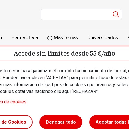
Men
n
Hemeroteca
Más temas
Universidades
Accede sin límites desde 55 €/año
o
Suscríbete
Inicia sesión
 terceros para garantizar el correcto funcionamiento del portal,
s. Puedes hacer clic en “ACEPTAR” para permitir el uso de estas
más información de los tipos de cookies que usamos y selecc
cookies optativas haciendo clic aquí “RECHAZAR”.
ca de cookies
ilización
n de Cookies
Denegar todo
Aceptar todas 