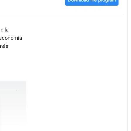
n la
a economía
 más