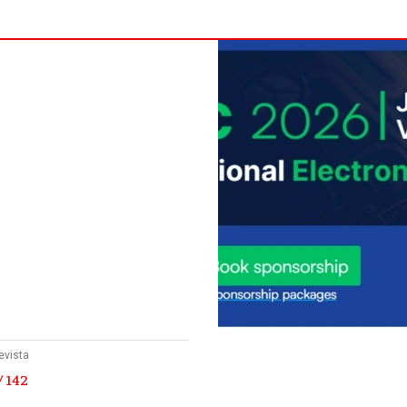
evista
/ 142