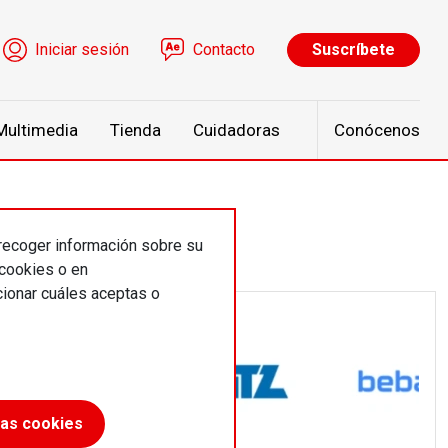
ú de cuenta de usuario
Iniciar sesión
Contacto
Suscríbete
Multimedia
Tienda
Cuidadoras
Conócenos
 recoger información sobre su
 cookies o en
ionar cuáles aceptas o
las cookies