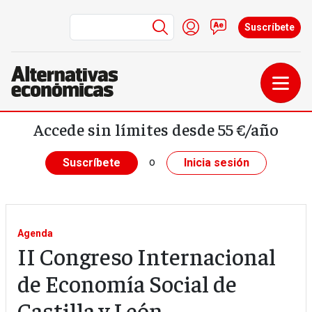
Menú de cuenta de us
Iniciar sesión
Contacto
Suscríbete
Pasar al contenido principal
Accede sin límites desde 55 €/año
o
Suscríbete
Inicia sesión
Agenda
II Congreso Internacional
de Economía Social de
Castilla y León